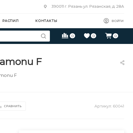
390011 г. Рязань ул. Рязанская, д. 28А
РАСПИЛ
КОНТАКТЫ
ВОЙТИ
0
0
0
tamonu F
amonu F
Артикул:
60041
СРАВНИТЬ