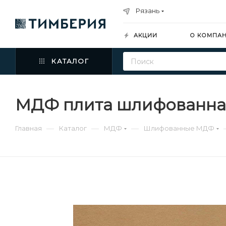
Рязань
АКЦИИ
О КОМПА
КАТАЛОГ
МДФ плита шлифованная
—
—
—
Главная
Каталог
МДФ
Шлифованные МДФ