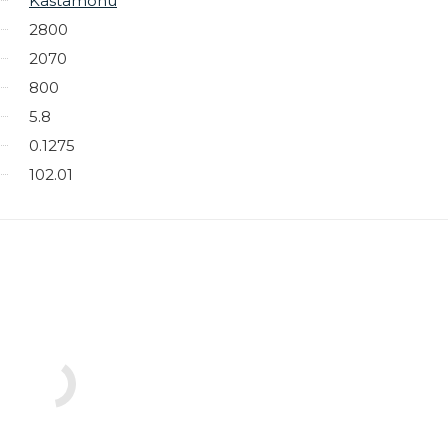
Kastamonu
2800
2070
800
5.8
0.1275
102.01