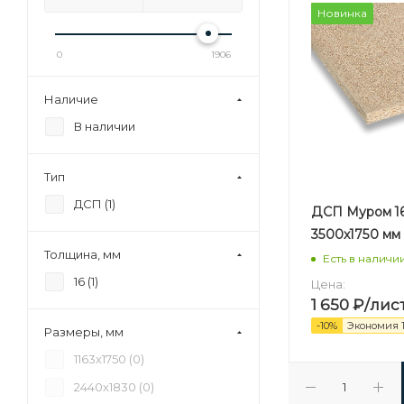
Новинка
0
1906
Наличие
В наличии
Тип
ДСП (
1
)
ДСП Муром 1
3500х1750 мм
Толщина, мм
Есть в наличи
16 (
1
)
Цена:
1 650
₽
/лис
-
10
%
Экономия
Размеры, мм
1163х1750 (
0
)
2440х1830 (
0
)