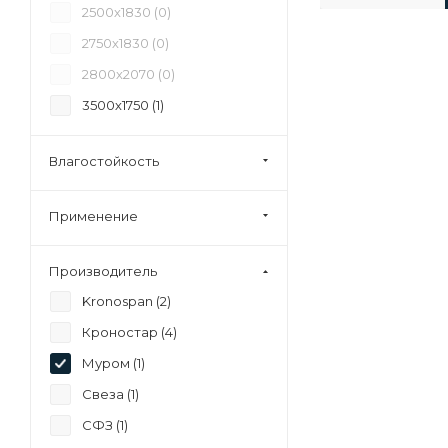
2500х1830 (
0
)
2750х1830 (
0
)
2800х2070 (
0
)
3500х1750 (
1
)
Влагостойкость
Применение
Производитель
Kronospan (
2
)
Кроностар (
4
)
Муром (
1
)
Свеза (
1
)
СФЗ (
1
)