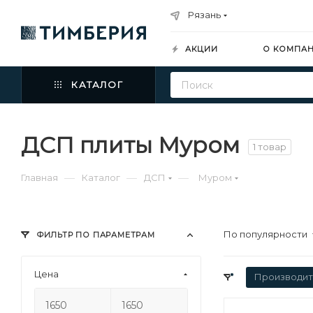
Рязань
АКЦИИ
О КОМПА
КАТАЛОГ
ДСП плиты Муром
1 товар
—
—
—
Главная
Каталог
ДСП
Муром
По популярности
ФИЛЬТР ПО ПАРАМЕТРАМ
Цена
Производит