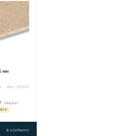
6 мм
Арт.: 30002
и
т
1 833
₽
183
₽
В КОРЗИНУ