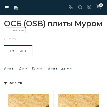
0
ОСБ (OSB) плиты Муром
6 товаров
ОСБ
ТОЛЩИНА
9 мм
12 мм
15 мм
18 мм
22 мм
ФИЛЬТР