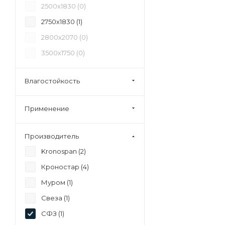
2500х1830 (
0
)
2750х1830 (
1
)
2800х2070 (
0
)
3500х1750 (
0
)
Влагостойкость
Применение
Производитель
Kronospan (
2
)
Кроностар (
4
)
Муром (
1
)
Свеза (
1
)
СФЗ (
1
)