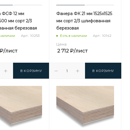
 ФСФ 12 мм
Фанера ФК 21 мм 1525х1525
500 мм сорт 2/3
мм сорт 2/3 шлифованная
анная березовая
березовая
Арт.: 10253
Арт.: 10142
 наличии
Есть в наличии
Цена:
₽
/лист
2 712
₽
/лист
В КОРЗИНУ
В КОРЗИНУ