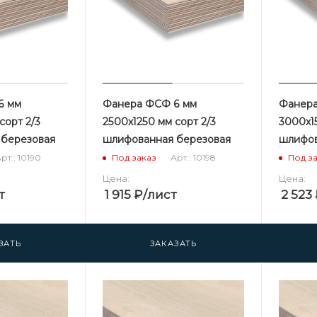
6 мм
Фанера ФСФ 6 мм
Фанера
сорт 2/3
2500х1250 мм сорт 2/3
3000х1
 березовая
шлифованная березовая
шлифов
рт.: 10190
Арт.: 10198
Под заказ
Под з
Цена:
Цена:
т
1 915
₽
/лист
2 523
ЗАТЬ
ЗАКАЗАТЬ