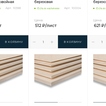
хвойная
березовая
березо
Арт.: 10369
Арт.: 10004
и
Есть в наличии
Есть в
Цена:
Цена:
т
512
₽
/лист
621
₽
В КОРЗИНУ
В КОРЗИНУ