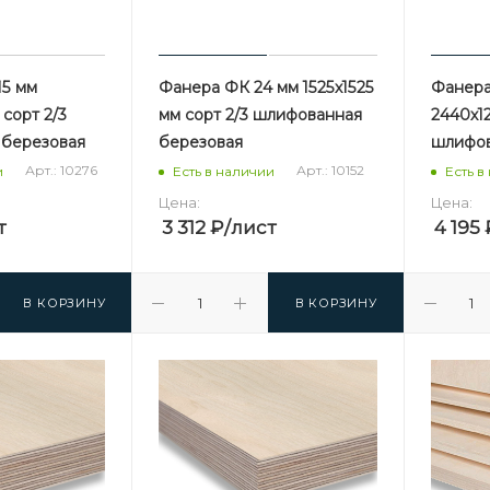
5 мм
Фанера ФК 24 мм 1525х1525
Фанера
сорт 2/3
мм сорт 2/3 шлифованная
2440х12
 березовая
березовая
шлифов
Арт.: 10276
Арт.: 10152
и
Есть в наличии
Есть в
Цена:
Цена:
т
3 312
₽
/лист
4 195
В КОРЗИНУ
В КОРЗИНУ