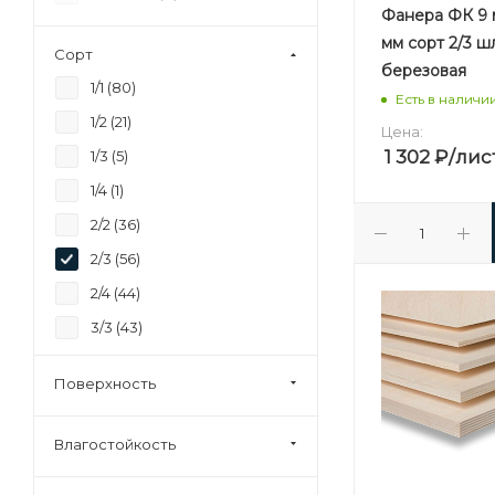
24 (
3
)
Фанера ФК 9 м
27 (
1
)
мм сорт 2/3 
Сорт
березовая
28 (
0
)
1/1 (
80
)
Есть в наличи
30 (
1
)
1/2 (
21
)
Цена:
35 (
0
)
1 302
₽
/лис
1/3 (
5
)
37 (
1
)
1/4 (
1
)
40 (
1
)
2/2 (
36
)
45 (
0
)
2/3 (
56
)
92 (
0
)
2/4 (
44
)
3/3 (
43
)
3/4 (
85
)
Поверхность
4/4 (
69
)
Строительная (
28
)
Влагостойкость