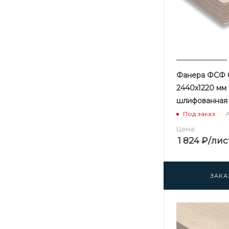
Фанера ФСФ 
2440х1220 мм 
шлифованная
А
Под заказ
Цена:
1 824
₽
/лис
ЗАКА