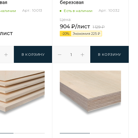
вая
березовая
Арт.: 10013
Арт.: 10032
 наличии
Есть в наличии
Цена:
904
₽
/лист
1 129
₽
/лист
-
20
%
Экономия
225
₽
В КОРЗИНУ
В КОРЗИНУ