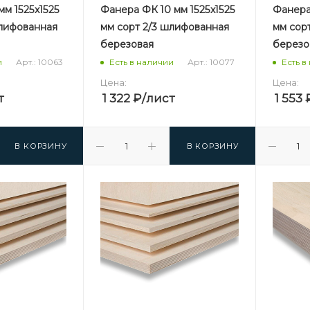
м 1525х1525
Фанера ФК 10 мм 1525х1525
Фанера 
шлифованная
мм сорт 2/3 шлифованная
мм сор
березовая
березо
Арт.: 10063
Арт.: 10077
и
Есть в наличии
Есть в
Цена:
Цена:
т
1 322
₽
/лист
1 553
В КОРЗИНУ
В КОРЗИНУ