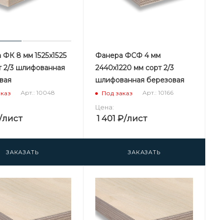
 ФК 8 мм 1525х1525
Фанера ФСФ 4 мм
т 2/3 шлифованная
2440х1220 мм сорт 2/3
вая
шлифованная березовая
Арт.: 10048
Арт.: 10166
аказ
Под заказ
Цена:
/лист
1 401
₽
/лист
ЗАКАЗАТЬ
ЗАКАЗАТЬ