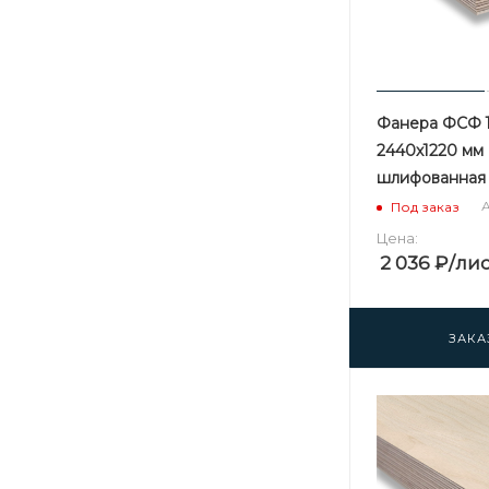
Фанера ФСФ 1
2440х1220 мм 
шлифованная 
А
Под заказ
Цена:
2 036
₽
/ли
ЗАКА