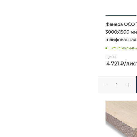
Фанера ФСФ 1
3000х1500 мм 
шлифованная
Есть в наличи
Цена:
4 721
₽
/лис