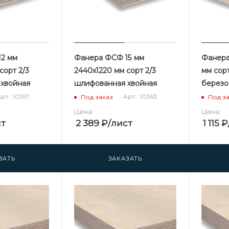
2 мм
Фанера ФСФ 15 мм
Фанера
сорт 2/3
2440х1220 мм сорт 2/3
мм сор
хвойная
шлифованная хвойная
березо
рт.: 10357
Арт.: 10363
Под заказ
Под з
Цена:
Цена:
ст
2 389
₽
/лист
1 115
₽
ЗАТЬ
ЗАКАЗАТЬ