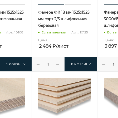
мм 1525х1525
Фанера ФК 18 мм 1525х1525
Фанера
шлифованная
мм сорт 2/3 шлифованная
3000х1
березовая
шлифов
Арт.: 10108
Арт.: 10125
и
Есть в наличии
Есть в
Цена:
Цена:
т
2 484
₽
/лист
3 897
В КОРЗИНУ
В КОРЗИНУ