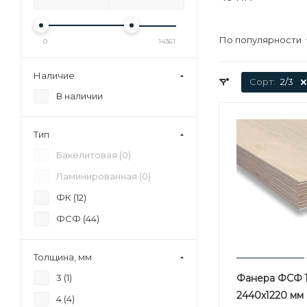
По популярности
0
14361
Наличие
Сорт:
2/3
В наличии
Тип
Бакелитовая (
0
)
Ламинированная (
0
)
ФК (
12
)
ФСФ (
44
)
Толщина, мм
3 (
1
)
Фанера ФСФ 
2440х1220 мм 
4 (
4
)