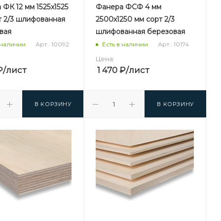
ФК 12 мм 1525х1525
Фанера ФСФ 4 мм
т 2/3 шлифованная
2500х1250 мм сорт 2/3
вая
шлифованная березовая
Арт.: 10092
Арт.: 10174
 наличии
Есть в наличии
Цена:
₽
/лист
1 470
₽
/лист
В КОРЗИНУ
В КОРЗИНУ