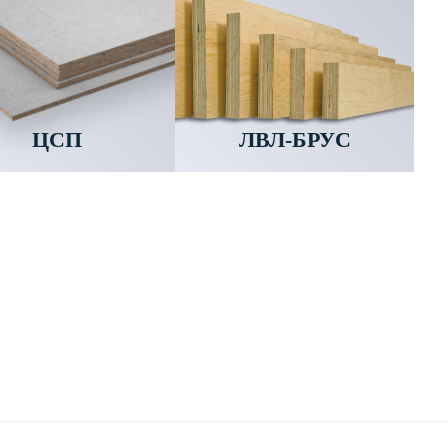
ЦСП
ЛВЛ-БРУС