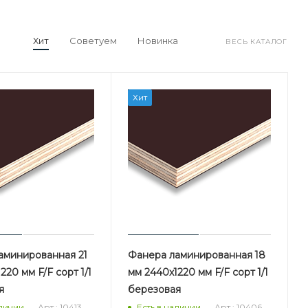
Хит
Советуем
Новинка
ВЕСЬ КАТАЛОГ
Хит
аминированная 21
Фанера ламинированная 18
220 мм F/F сорт 1/1
мм 2440х1220 мм F/F сорт 1/1
я
березовая
Арт.: 10413
Арт.: 10406
аличии
Есть в наличии