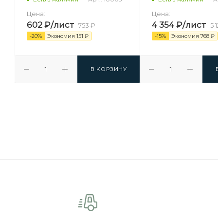
Цена:
Цена:
602
₽
/лист
4 354
₽
/лист
753
₽
5 
-
20
%
Экономия
151
₽
-
15
%
Экономия
768
₽
В КОРЗИНУ