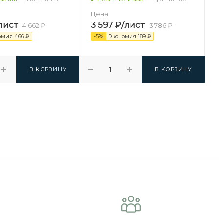
Цена:
лист
3 597
₽
/лист
4 662
₽
3 786
₽
омия
466
₽
-
5
%
Экономия
189
₽
В КОРЗИНУ
В КОРЗИНУ