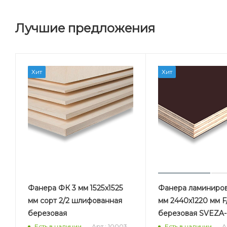
Лучшие предложения
Хит
Хит
Фанера ФК 3 мм 1525х1525
Фанера ламиниров
мм сорт 2/2 шлифованная
мм 2440х1220 мм F/
березовая
березовая SVEZA
Арт.: 10003
А
Есть в наличии
Есть в наличии