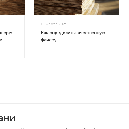
01 марта 2025
анеру:
Как определить качественную
и
фанеру
ани