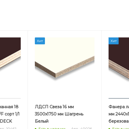
Хит
Хит
анная 18
ЛДСП Свеза 16 мм
Фанера л
F сорт 1/1
3500х1750 мм Шагрень
мм 2440х1
-DECK
Белый
березова
рт.: 10462
Арт.: 40026
Есть в наличии
Есть в н