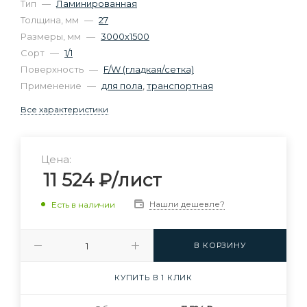
Тип
—
Ламинированная
Толщина, мм
—
27
Размеры, мм
—
3000х1500
Сорт
—
1/1
Поверхность
—
F/W (гладкая/сетка)
Применение
—
для пола
,
транспортная
Все характеристики
Цена:
11 524
₽
/лист
Нашли дешевле?
Есть в наличии
В КОРЗИНУ
КУПИТЬ В 1 КЛИК