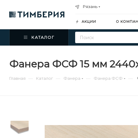
Рязань
АКЦИИ
О КОМПА
КАТАЛОГ
Фанера ФСФ 15 мм 2440х
—
—
—
—
Главная
Каталог
Фанера
Фанера ФСФ