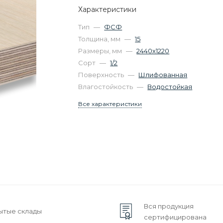
Характеристики
Тип
—
ФСФ
Толщина, мм
—
15
Размеры, мм
—
2440х1220
Сорт
—
1/2
Поверхность
—
Шлифованная
Влагостойкость
—
Водостойкая
Все характеристики
Вся продукция
ытые склады
сертифицирована